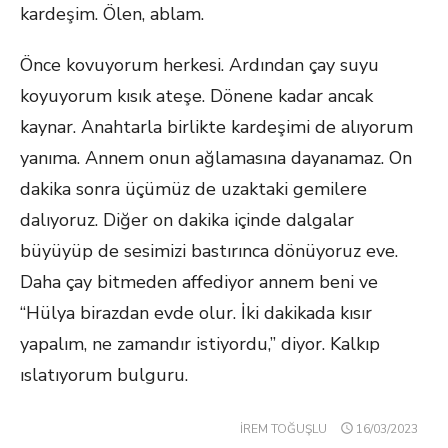
kardeşim. Ölen, ablam.
Önce kovuyorum herkesi. Ardından çay suyu
koyuyorum kısık ateşe. Dönene kadar ancak
kaynar. Anahtarla birlikte kardeşimi de alıyorum
yanıma. Annem onun ağlamasına dayanamaz. On
dakika sonra üçümüz de uzaktaki gemilere
dalıyoruz. Diğer on dakika içinde dalgalar
büyüyüp de sesimizi bastırınca dönüyoruz eve.
Daha çay bitmeden affediyor annem beni ve
“Hülya birazdan evde olur. İki dakikada kısır
yapalım, ne zamandır istiyordu,” diyor. Kalkıp
ıslatıyorum bulguru.
POSTED
İREM TOĞUŞLU
16/03/2023
ON