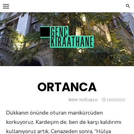
Skip
to
content
ORTANCA
POSTED
İREM TOĞUŞLU
16/03/2023
ON
Dükkanın önünde oturan manikürcüden
korkuyoruz. Kardeşim de, ben de karşı kaldırımı
kullanıyoruz artık. Cenazeden sonra, “Hülya