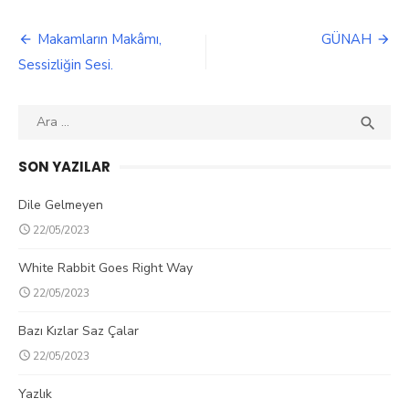
Makamların Makâmı,
GÜNAH
Yazı
Sessizliğin Sesi.
dolaşımı
Search

SEA
for:
SON YAZILAR
Dile Gelmeyen
22/05/2023
White Rabbit Goes Right Way
22/05/2023
Bazı Kızlar Saz Çalar
22/05/2023
Yazlık