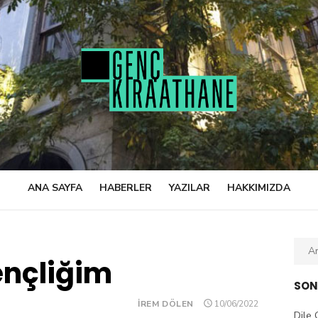
ANA SAYFA
HABERLER
YAZILAR
HAKKIMIZDA
Sear
nçliğim
for:
SON
POSTED
İREM DÖLEN
10/06/2022
ON
Dile