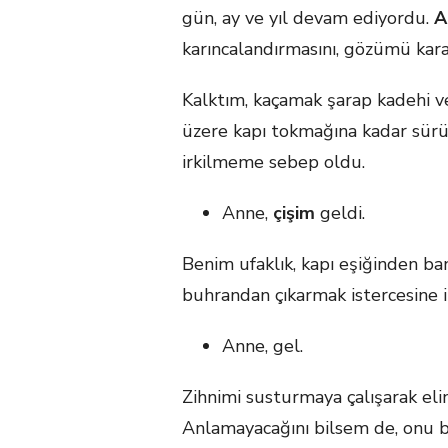
gün, ay ve yıl devam ediyordu.
A
karıncalandırmasını, gözümü kar
Kalktım, kaçamak şarap kadehi v
üzere kapı tokmağına kadar sürün
irkilmeme sebep oldu.
Anne,
çişim
geldi.
Benim ufaklık, kapı eşiğinden b
buhrandan çıkarmak istercesine i
Anne, gel.
Zihnimi susturmaya çalışarak eli
Anlamayacağını bilsem de, onu b