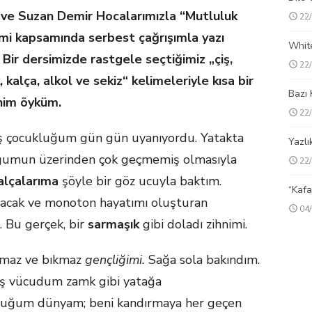
ve Suzan Demir Hocalarımızla “Mutluluk
22
imi kapsamında serbest çağrışımla yazı
Whit
 Bir dersimizde rastgele seçtiğimiz „çiş,
22
, kalça, alkol ve sekiz“ kelimeleriyle kısa bir
Bazı 
nim öyküm.
22
 çocukluğum gün gün uyanıyordu. Yatakta
Yazlı
oğumun üzerinden çok geçmemiş olmasıyla
22
alçalarıma
şöyle bir göz ucuyla baktım.
“Kafa
racak ve monoton hayatımı oluşturan
04
. Bu gerçek, bir
sarmaşık
gibi doladı zihnimi.
lmaz ve bıkmaz
gençliğimi.
Sağa sola bakındım.
ış vücudum zamk gibi yatağa
olduğum dünyam; beni kandırmaya her geçen