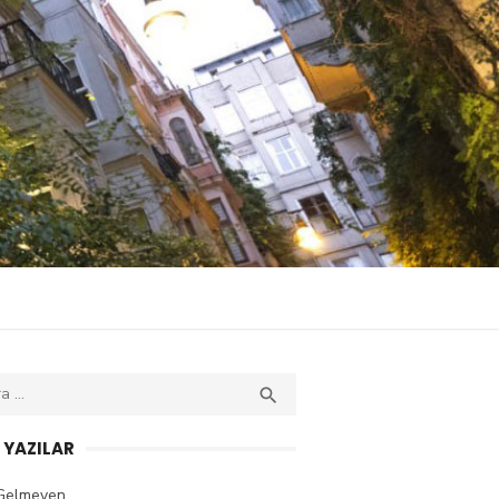
ch

SEARCH
 YAZILAR
 Gelmeyen