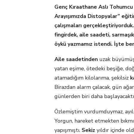
Genç Kıraathane Aslı Tohumcu 
Arayışımızda Distopyalar” eğit
çalışmaları gerçekleştiriyorduk.
fingirdek, aile saadeti, sarmaşık
öykü yazmamız istendi. İşte be
Aile saadetinden
uzak büyümüş
yatan eşime, ötedeki beşiğe, d
atamadığım kilolarıma, şekilsiz
k
Birazdan alarm çalacak, gün ağa
günlerden biri daha başlayacaktı
Özlemiştim vurdumduymaz, ayı
Yorgun, hareket etmekten bıkm
yapışmıştı.
Sekiz
yıldır içinde 