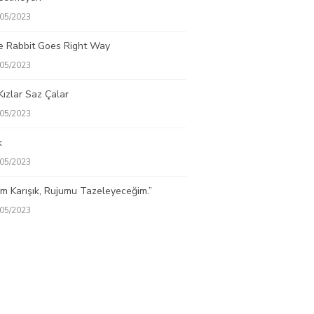
/05/2023
e Rabbit Goes Right Way
/05/2023
Kızlar Saz Çalar
/05/2023
k
/05/2023
m Karışık, Rujumu Tazeleyeceğim.”
/05/2023