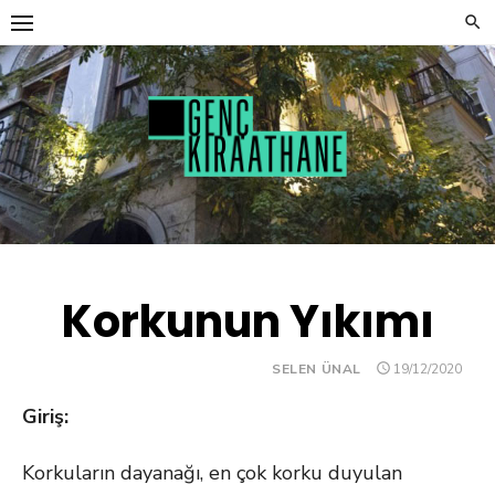
Skip
to
content
Korkunun Yıkımı
POSTED
SELEN ÜNAL
19/12/2020
ON
Giriş:
Korkuların dayanağı, en çok korku duyulan