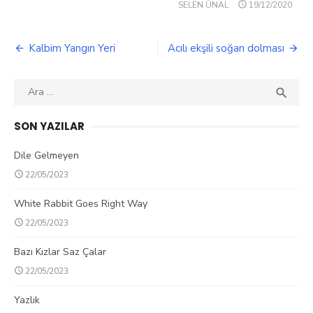
POSTED
SELEN ÜNAL
19/12/2020
ON
Kalbim Yangın Yeri
Acılı ekşili soğan dolması
Yazı
dolaşımı
Search

SEA
for:
SON YAZILAR
Dile Gelmeyen
22/05/2023
White Rabbit Goes Right Way
22/05/2023
Bazı Kızlar Saz Çalar
22/05/2023
Yazlık