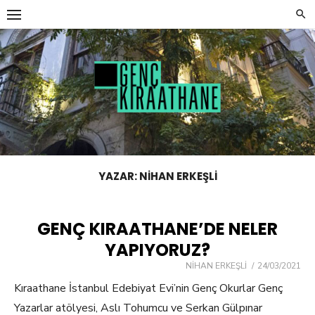
Skip
to
content
YAZAR:
NIHAN ERKEŞLI
GENÇ KIRAATHANE’DE NELER
YAPIYORUZ?
NIHAN ERKEŞLI
POSTED
24/03/2021
ON
Kıraathane İstanbul Edebiyat Evi’nin Genç Okurlar Genç
Yazarlar atölyesi, Aslı Tohumcu ve Serkan Gülpınar