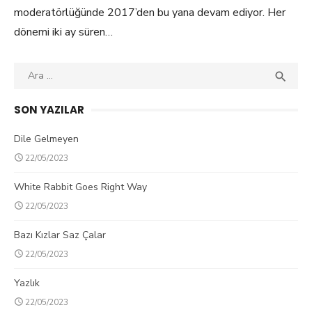
moderatörlüğünde 2017’den bu yana devam ediyor. Her
dönemi iki ay süren…
Search

SEA
for:
SON YAZILAR
Dile Gelmeyen
22/05/2023
White Rabbit Goes Right Way
22/05/2023
Bazı Kızlar Saz Çalar
22/05/2023
Yazlık
22/05/2023